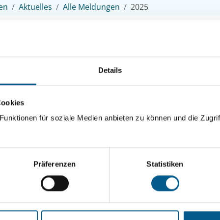
en
Aktuelles
Alle Meldungen
2025
er
Oktober
September
August
Juli
Juni
Mai
April
Details
Zukunft: Aktion für bessere Förderung i
Cookies
unktionen für soziale Medien anbieten zu können und die Zugrif
Rund 200 Musik-Aktivisten setzen in Hannover ein st
Präferenzen
Statistiken
Musikland Niedersachsen.