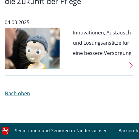
die Zukunft der Pflege
04.03.2025
Innovationen, Austausch
und Lösungsansätze für
eine bessere Versorgung
Nach oben
Seniorinnen und Senioren in Niedersachsen
Barrierefr