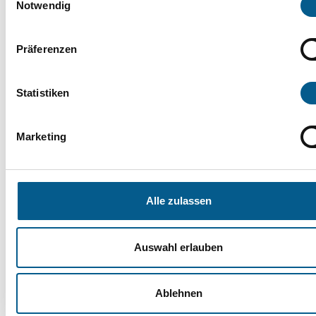
Notwendig
Deutschland
Präferenzen
13.03.2025
Statistiken
Fachtag zur Förderung
der Teilhabe am 26. März
Marketing
2025 (online)
Alle zulassen
Nachhaltig und kreativ: Workshop
Auswahl erlauben
zur Herstellung fester Handcreme
Ablehnen
10.03.2025