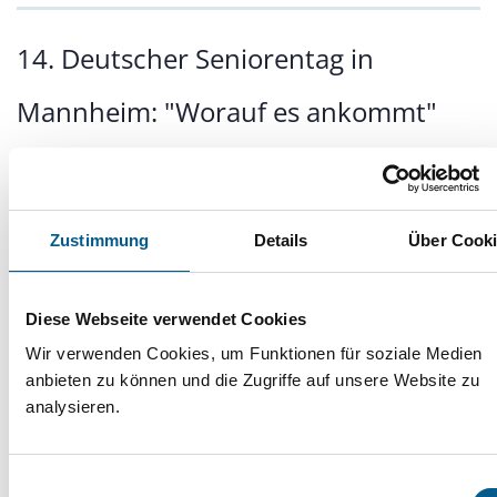
14. Deutscher Seniorentag in
Mannheim: "Worauf es ankommt"
17.03.2025
Drei Tage voller
Zustimmung
Details
Über Cook
Information, Austausch
und Begegnung
Diese Webseite verwendet Cookies
Wir verwenden Cookies, um Funktionen für soziale Medien
anbieten zu können und die Zugriffe auf unsere Website zu
analysieren.
Alt werden mit
Zuwanderungsgeschichte in
Einwilligungsauswahl