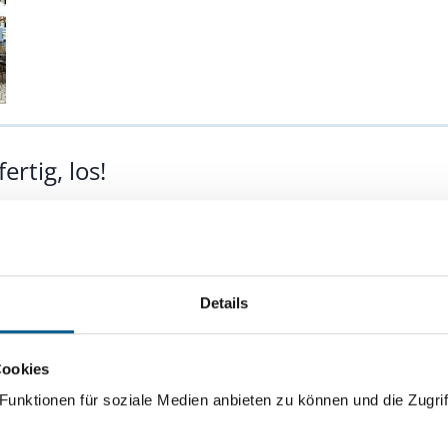
ertig, los!
t eine neue Freifläche für Hunde geschaffen worden.
Details
er Garten Herrenhausen – Eine Reise dur
Cookies
unktionen für soziale Medien anbieten zu können und die Zugrif