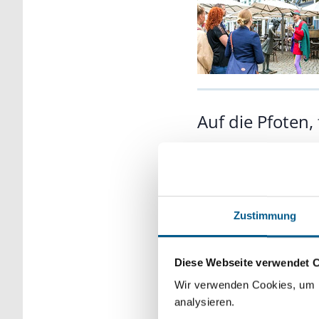
Auf die Pfoten, f
22.04.2025
In Wolfsburg-Ehmen is
Zustimmung
350 Jahre Groß
Diese Webseite verwendet 
Wir verwenden Cookies, um F
17.04.2025
analysieren.