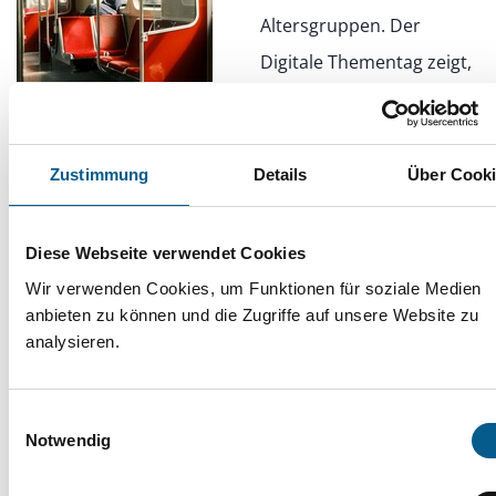
Altersgruppen. Der
Digitale Thementag zeigt,
wie gemeinsames
Handeln Nähe schafft und
Zusammenhalt stärkt
Zustimmung
Details
Über Cook
Diese Webseite verwendet Cookies
Tag der älteren Generation: Chancen
Wir verwenden Cookies, um Funktionen für soziale Medien
für Prävention nutzen – Beratung
anbieten zu können und die Zugriffe auf unsere Website zu
analysieren.
ausbauen
Einwilligungsauswahl
Notwendig
10.11.2025
Am internationalen Tag