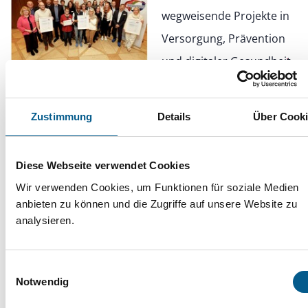
wegweisende Projekte in
Versorgung, Prävention
und digitaler Gesundheit
SoVD-Umfrage: Pflegende Angehörige
Zustimmung
Details
Über Cook
fühlen sich zu wenig unterstützt
Diese Webseite verwendet Cookies
Wir verwenden Cookies, um Funktionen für soziale Medien
10.12.2025
anbieten zu können und die Zugriffe auf unsere Website zu
Große Mehrheit fordert
analysieren.
mehr Entlastung und eine
nachhaltige Finanzierung
Einwilligungsauswahl
Notwendig
ambulanter Pflege.