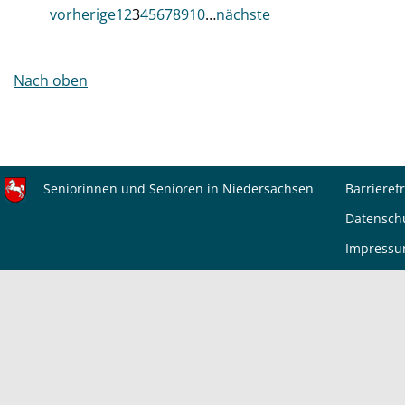
vorherige
1
2
3
4
5
6
7
8
9
10
…
nächste
Nach oben
Seniorinnen und Senioren in Niedersachsen
Barrierefr
Datensch
Impress