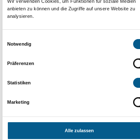
Wir verwenden Cookies, um Funktionen für soziale Medien
anbieten zu können und die Zugriffe auf unsere Website zu
Marienstein am Tag des offenen
analysieren.
Denkmals
Einwilligungsauswahl
Notwendig
03.10.2025
Vor 970 Jahren wurde
Präferenzen
Marienstein im Landkreis
Northeim erstmals
Statistiken
erwähnt.
Marketing
Literaturfestival „collecting dreams“
in Hannover
Alle zulassen