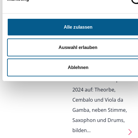
08.04.2025
Alle zulassen
Mit einer für den
modernen Jazz
Auswahl erlauben
ungewöhnlichen
Besetzung wartet das
Ablehnen
diesjährige JazzArt-
Ensemble am 17. April
2024 auf: Theorbe,
Cembalo und Viola da
Gamba, neben Stimme,
Saxophon und Drums,
bilden…