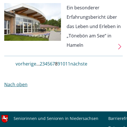
Ein besonderer
Erfahrungsbericht über
das Leben und Erleben in
„Tönebön am See“ in
Hameln
vorherige
…
2
3
4
5
6
7
8
9
10
11
nächste
Nach oben
Seniorinnen und Senioren in Niedersachsen
Barrierefr