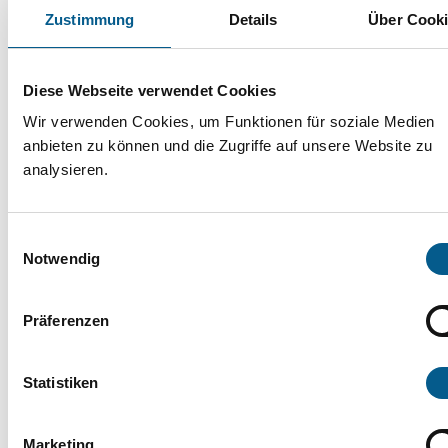
Zustimmung
Details
Über Cook
Gemeinsam engagiert – Pflegeheime
Diese Webseite verwendet Cookies
stärken Freiwilligenarbeit
Wir verwenden Cookies, um Funktionen für soziale Medien
anbieten zu können und die Zugriffe auf unsere Website zu
analysieren.
09.04.2025
Göttingen. Das Göttinger
Einwilligungsauswahl
Netzwerk NFAG startet
Notwendig
mit vielen Plänen ins neue
Präferenzen
Jahr und bereitet ein
Jubiläum vor.
Statistiken
Jazz trifft Hannoverschen Barock
Marketing