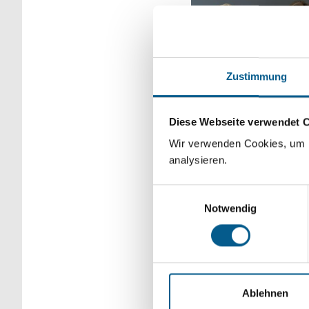
Zustimmung
Diese Webseite verwendet 
Wir verwenden Cookies, um F
analysieren.
bei dem Betroffene un
Konzentrationsproblem
Einwilligungsauswahl
Schmerzempfinden im z
Notwendig
eindeutig geklärt, und
Beschwerden missverst
Ablehnen
Ziel der neuen Selbsth