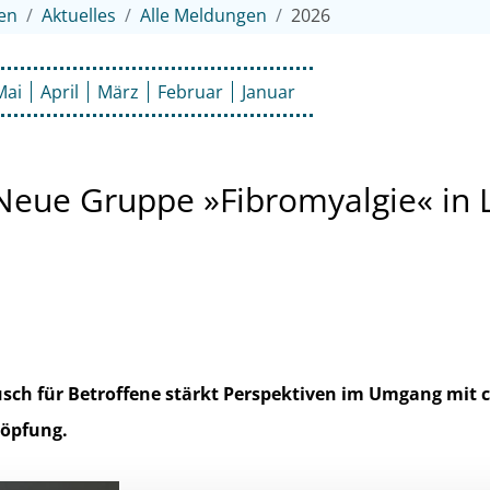
en
Aktuelles
Alle Meldungen
2026
Mai
April
März
Februar
Januar
 Neue Gruppe »Fibromyalgie« in L
ch für Betroffene stärkt Perspektiven im Umgang mit 
öpfung.