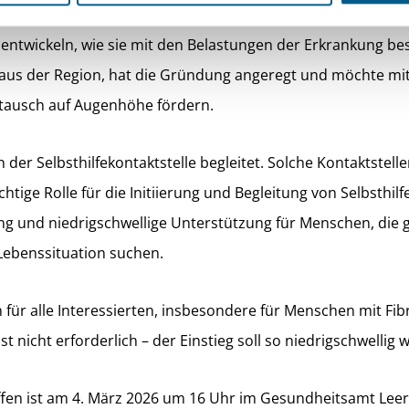
zung zu schaffen. Betroffene sollen dort Erfahrungen teilen
ntwickeln, wie sie mit den Belastungen der Erkrankung b
e aus der Region, hat die Gründung angeregt und möchte mi
tausch auf Augenhöhe fördern.
der Selbsthilfekontaktstelle begleitet. Solche Kontaktstelle
htige Rolle für die Initiierung und Begleitung von Selbsthil
ng und niedrigschwellige Unterstützung für Menschen, di
 Lebenssituation suchen.
n für alle Interessierten, insbesondere für Menschen mit Fib
 nicht erforderlich – der Einstieg soll so niedrigschwellig w
fen ist am 4. März 2026 um 16 Uhr im Gesundheitsamt Leer,