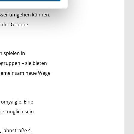
, Alltagstipps geben
esser umgehen können.
t der Gruppe
n spielen in
fegruppen – sie bieten
e gemeinsam neue Wege
romyalgie. Eine
ie möglich sein.
 Jahnstraße 4.