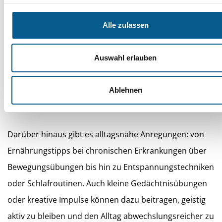
Ein weiteres Einsatzgebiet sind Medikamente.
Beipackzettel sind häufig sehr umfangreich und
Alle zulassen
kompliziert formuliert. KI kann erklären, wofür ein
Medikament gedacht ist, wie es wirkt und welche
Auswahl erlauben
Nebenwirkungen grundsätzlich möglich sind. Auch
Hinweise zur Einnahme oder zu möglichen
Ablehnen
Wechselwirkungen lassen sich verständlich darstellen.
Darüber hinaus gibt es alltagsnahe Anregungen: von
Ernährungstipps bei chronischen Erkrankungen über
Bewegungsübungen bis hin zu Entspannungstechniken
oder Schlafroutinen. Auch kleine Gedächtnisübungen
oder kreative Impulse können dazu beitragen, geistig
aktiv zu bleiben und den Alltag abwechslungsreicher zu