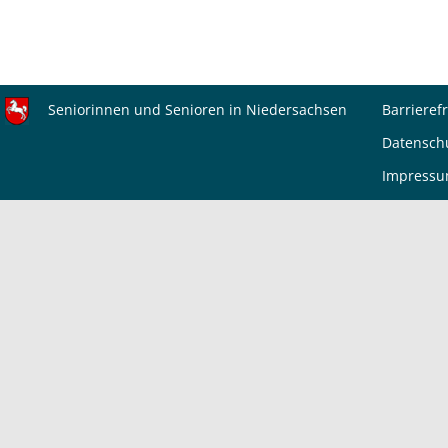
Seniorinnen und Senioren in Niedersachsen
Barrierefr
Datensch
Impress