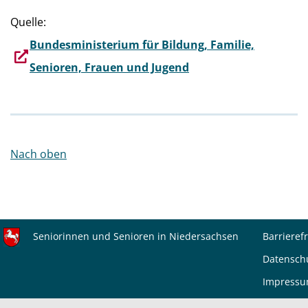
Quelle:
Bundesministerium für Bildung, Familie,
Senioren, Frauen und Jugend
Nach oben
Seniorinnen und Senioren in Niedersachsen
Barrierefr
Datensch
Impress