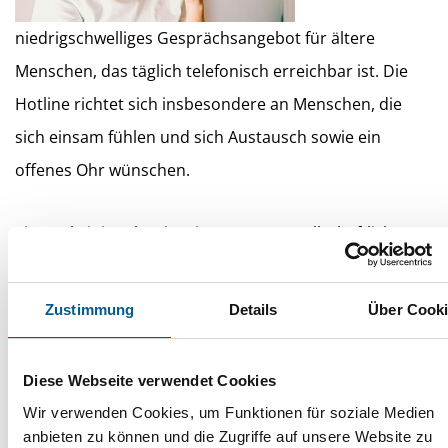
niedrigschwelliges Gesprächsangebot für ältere
Menschen, das täglich telefonisch erreichbar ist. Die
Hotline richtet sich insbesondere an Menschen, die
sich einsam fühlen und sich Austausch sowie ein
offenes Ohr wünschen.
Einsamkeit im Alter ist eine gesamtgesellschaftliche
Herausforderung - und ein persönliches Thema mit
Folgen für Gesundheit und gesellschaftlichen
Zustimmung
Details
Über Cook
Zusammenhalt. Gerade für ältere Menschen ist es oft
schwer, Einsamkeit aus eigener Kraft zu überwinden.
Diese Webseite verwendet Cookies
Vor diesem Hintergrund hat das
Wir verwenden Cookies, um Funktionen für soziale Medien
Deutsche Zentrum für Altersfragen (DZA)
im
anbieten zu können und die Zugriffe auf unsere Website zu