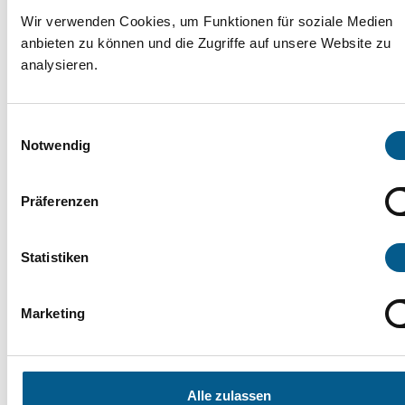
16.02.2026
Wir verwenden Cookies, um Funktionen für soziale Medien
Kostenlose Führung
anbieten zu können und die Zugriffe auf unsere Website zu
analysieren.
durch Studios und
Sendesäle am Maschsee
Einwilligungsauswahl
Notwendig
Neuauflage des Seniorenwegweisers
Präferenzen
für Osnabrück
Statistiken
12.02.2026
Marketing
Die neue Ausgabe bietet
Seniorinnen und Senioren
Alle zulassen
Orientierungshilfen zu