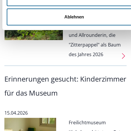
Gemeinsame Pflanzung
einer
Ablehnen
Anpassungskünstlerin
und Allrounderin, die
"Zitterpappel" als Baum
des Jahres 2026
Erinnerungen gesucht: Kinderzimmer
für das Museum
15.04.2026
Freilichtmuseum