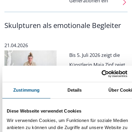
Generationen ein
Skulpturen als emotionale Begleiter
21.04.2026
Bis 5. Juli 2026 zeigt die
Künstlerin Maja Zipf zeigt
in Hannover Objekte
zwischen Krise, Natur und
Zustimmung
Details
Über Cook
Hoffnung
Diese Webseite verwendet Cookies
Humor kennt kein Alter: Wettbewerb
Wir verwenden Cookies, um Funktionen für soziale Medien
anbieten zu können und die Zugriffe auf unsere Website zu