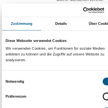
Zustimmung
Details
Über Cook
Wege aus der Einsamkeit –
Engagement, das verbindet
Diese Webseite verwendet Cookies
Wir verwenden Cookies, um Funktionen für soziale Medien
anbieten zu können und die Zugriffe auf unsere Website zu
13.11.2025
analysieren.
Einsamkeit betrifft immer
mehr Menschen – in allen
Einwilligungsauswahl
Altersgruppen. Der
Notwendig
Digitale Thementag zeigt,
wie gemeinsames
Präferenzen
Handeln Nähe schafft und