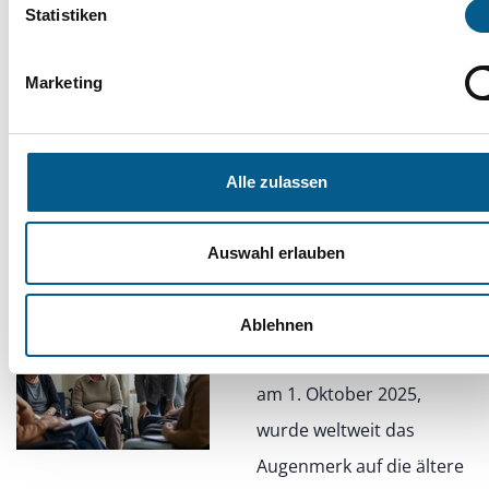
Zusammenhalt stärkt
Statistiken
Marketing
Tag der älteren Generation: Chancen
für Prävention nutzen – Beratung
Alle zulassen
ausbauen
Auswahl erlauben
10.11.2025
Am internationalen Tag
Ablehnen
der älteren Generation,
am 1. Oktober 2025,
wurde weltweit das
Augenmerk auf die ältere