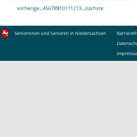
vorherige
…
4
5
6
7
8
9
10
11
12
13
…
nächste
Seniorinnen und Senioren in Niedersachsen
Barrierefr
Datensch
Impress