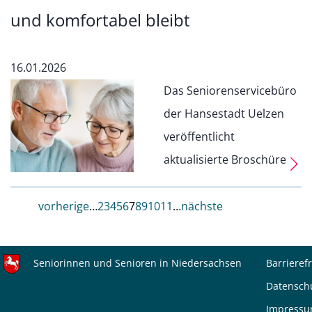
und komfortabel bleibt
16.01.2026
Das Seniorenservicebüro
der Hansestadt Uelzen
veröffentlicht
aktualisierte Broschüre
vorherige
…
2
3
4
5
6
7
8
9
10
11
…
nächste
Seniorinnen und Senioren in Niedersachsen
Barrierefr
Datensch
Impress