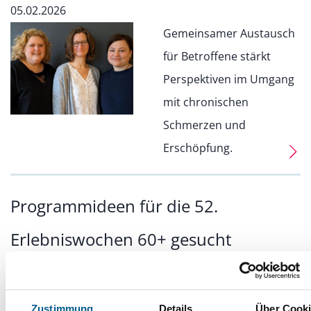
05.02.2026
Gemeinsamer Austausch
für Betroffene stärkt
Perspektiven im Umgang
mit chronischen
Schmerzen und
Erschöpfung.
Programmideen für die 52.
Erlebniswochen 60+ gesucht
02.02.2026
Organisationsteam der
Zustimmung
Details
Über Cook