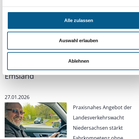
Singen und Austausch
ein.
Alle zulassen
Auswahl erlauben
Sicher mobil im Alter: Fahrtraining
für Seniorinnen und Senioren im
Ablehnen
Emsland
27.01.2026
Praxisnahes Angebot der
Landesverkehrswacht
Niedersachsen stärkt
Fahrkompetenz ohne