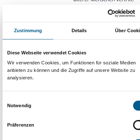
Zustimmung
Details
Über Cook
Wege aus der Einsamkeit –
Engagement, das verbindet
Diese Webseite verwendet Cookies
Wir verwenden Cookies, um Funktionen für soziale Medien
anbieten zu können und die Zugriffe auf unsere Website zu
13.11.2025
analysieren.
Einsamkeit betrifft immer
mehr Menschen – in allen
Einwilligungsauswahl
Altersgruppen. Der
Notwendig
Digitale Thementag zeigt,
wie gemeinsames
Präferenzen
Handeln Nähe schafft und