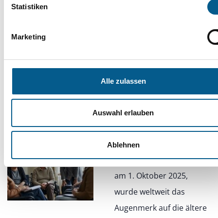
Zusammenhalt stärkt
Statistiken
Marketing
Tag der älteren Generation: Chancen
für Prävention nutzen – Beratung
Alle zulassen
ausbauen
Auswahl erlauben
10.11.2025
Am internationalen Tag
Ablehnen
der älteren Generation,
am 1. Oktober 2025,
wurde weltweit das
Augenmerk auf die ältere