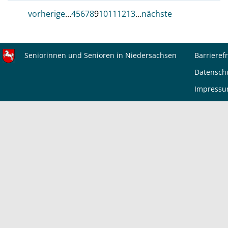
vorherige
…
4
5
6
7
8
9
10
11
12
13
…
nächste
Seniorinnen und Senioren in Niedersachsen
Barrierefr
Datensch
Impress