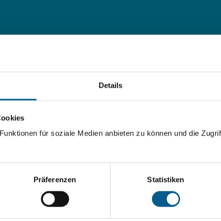
Rat und Hilfe
Wohnen
Details
Hier finden Sie
Gutes Wohnen im Alte
Antworten auf Ihre
Cookies
Fragen
.
unktionen für soziale Medien anbieten zu können und die Zugrif
Präferenzen
Statistiken