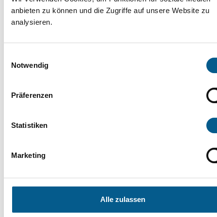
anbieten zu können und die Zugriffe auf unsere Website zu
zur Liste mit allen Adressen wechseln
analysieren.
+
Einwilligungsauswahl
Notwendig
−
Präferenzen
Statistiken
Marketing
Alle zulassen